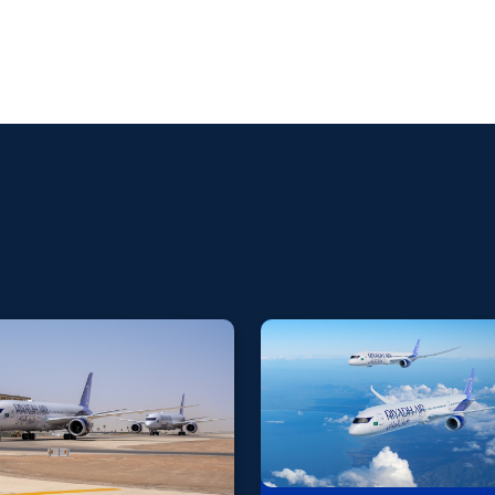
Boeing's Communi
Play
You shape the future of aerospace, we pave t
Video