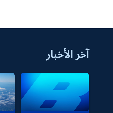
ty Commitment in the Middle East
he runway for your future to take off.
آخر الأخبار