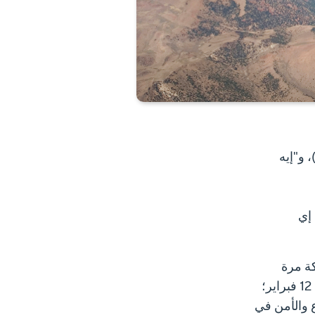
عروض الدفاعية الثابتة تشمل طائرات "إف-15 إيغل" (F-15E) ، و"كيه سي-46 إيه" (KC-46A)، و"إيه
المعرض التفاعلي يضم عرضاً تجريبياً لطائرة "كيه سي-46" (KC -46) ومحاكاة لطائرة "إف-15 إي
ورك تحت الرمز BA، للمشاركة مرة
العالمي 2026 الذي يُقام في الرياض خلال الفترة من 8 إلى 12 فبراير؛
 والأمن في