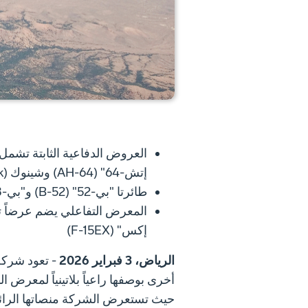
إتش-64" (AH-64) وشينوك (Chinook)
طائرتا "بي-52" (B-52) و"بي-8 إيه" (P-8A) تشاركان في العرض الجوي
إكس" (F-15EX)
الرياض، 3 فبراير 2026
أخرى بوصفها راعياً بلاتينياً لمعرض ال
حيث تستعرض الشركة منصاتها الرائد