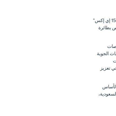
وستقدم "بوينج" ضمن جناحها في المعرض تجربة محاكاة بالواقع الافتراضي لقمرة قيادة طائرة "إف-15 إي إكس"
جانب عرض تجريبي لنظام الرؤية عن بعد "RVS 2.0" الخاص بطائرة
نصات
ات الجوية
ت
ي تعزيز
العلاقة حجر الأساس
قوات المسلحة السعودية،