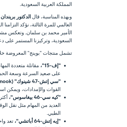
المملكة العربية السعودية.
وبهذه المناسبة، قال
الدكتور
بريندان 
الأمير محمد بن سلمان. وتعكس مشار
السعودية، وتركيزنا المستمر على دعم 
تشمل منتجات "بوينج" المعروضة خل
"إف-15"،
مقاتلة متعددة المها
على صعيد السرعة وسعة الحمولة
"سي إتش-47 شينوك" (CH-47 Chinook)،
القوات والإمدادات، ويمكن استخ
"كيه سي-46 بيغاسوس"،
أكثر
العديد من المهام مثل نقل الوق
الطبي.
"إيه إتش-64 أباتشي"،
تعد واح